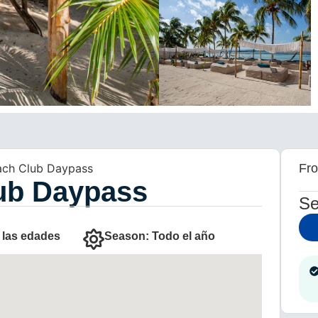
ch Club Daypass
Fr
ub Daypass
Se
 las edades
Season: Todo el año