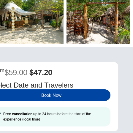
om
$
59.00
$
47.20
lect Date and Travelers
Book Now
Free cancellation
up to 24 hours before the start of the
experience (local time)